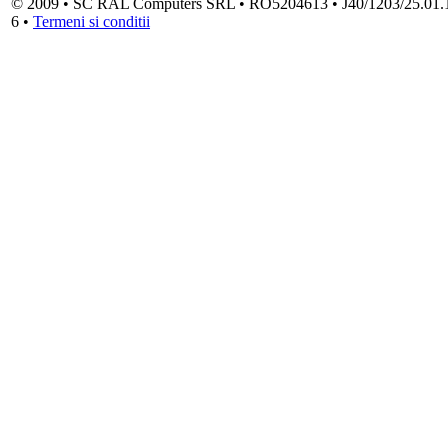
© 2009 • SC RAL Computers SRL • RO5204613 • J40/1203/25.01.1994
6 •
Termeni si conditii