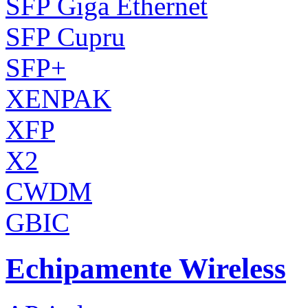
SFP Giga Ethernet
SFP Cupru
SFP+
XENPAK
XFP
X2
CWDM
GBIC
Echipamente Wireless