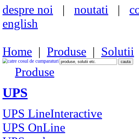
despre noi
|
noutati
|
c
english
Home
|
Produse
|
Solutii
Produse
UPS
UPS LineInteractive
UPS OnLine