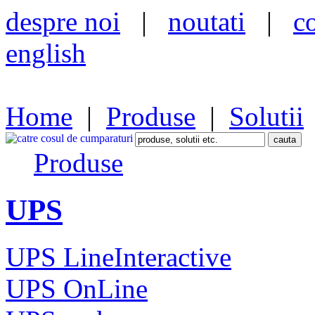
despre noi
|
noutati
|
c
english
Home
|
Produse
|
Solutii
Produse
UPS
UPS LineInteractive
UPS OnLine