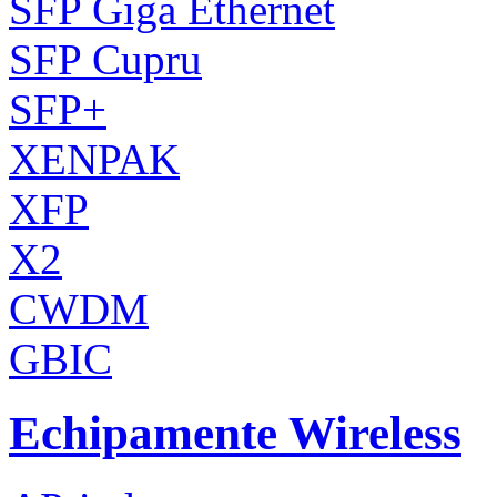
SFP Giga Ethernet
SFP Cupru
SFP+
XENPAK
XFP
X2
CWDM
GBIC
Echipamente Wireless