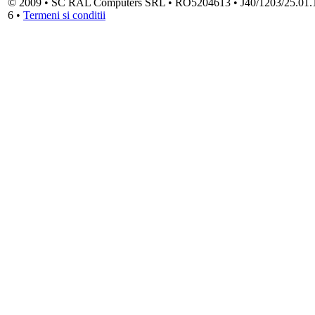
© 2009 • SC RAL Computers SRL • RO5204613 • J40/1203/25.01.1994
6 •
Termeni si conditii