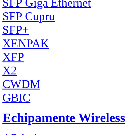
SFP Giga Ethernet
SFP Cupru
SFP+
XENPAK
XFP
X2
CWDM
GBIC
Echipamente Wireless