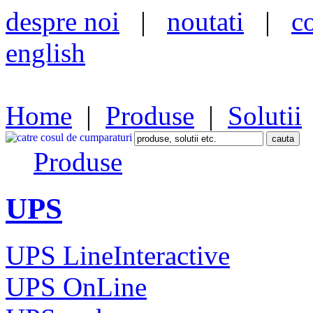
despre noi
|
noutati
|
c
english
Home
|
Produse
|
Solutii
Produse
UPS
UPS LineInteractive
UPS OnLine