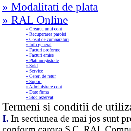
» Modalitati de plata
» RAL Online
» Crearea unui cont
» Recuperarea parolei
» Cosul de cumparaturi
» Info general
» Facturi proforme
» Facturi emise
» Plati inregistrate
» Sold
» Service
» Cereri de retur
» Suport
» Administrare cont
» Date firma
» Stoc rezervat
Termeni si conditii de utiliz
I.
In sectiunea de mai jos sunt pre
conform carora S.C. RAL Comput