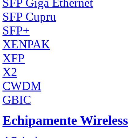
SFP Giga Ethernet
SFP Cupru
SFP+
XENPAK
XFP
X2
CWDM
GBIC
Echipamente Wireless