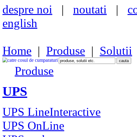
despre noi
|
noutati
|
c
english
Home
|
Produse
|
Solutii
Produse
UPS
UPS LineInteractive
UPS OnLine