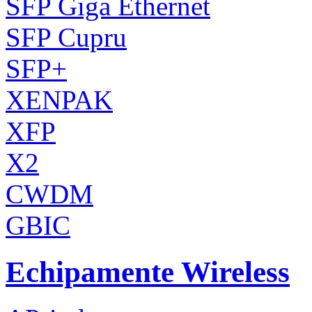
SFP Giga Ethernet
SFP Cupru
SFP+
XENPAK
XFP
X2
CWDM
GBIC
Echipamente Wireless