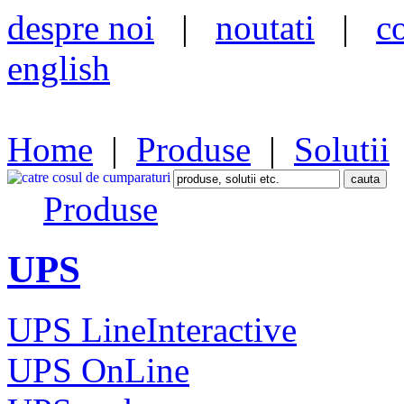
despre noi
|
noutati
|
c
english
Home
|
Produse
|
Solutii
Produse
UPS
UPS LineInteractive
UPS OnLine