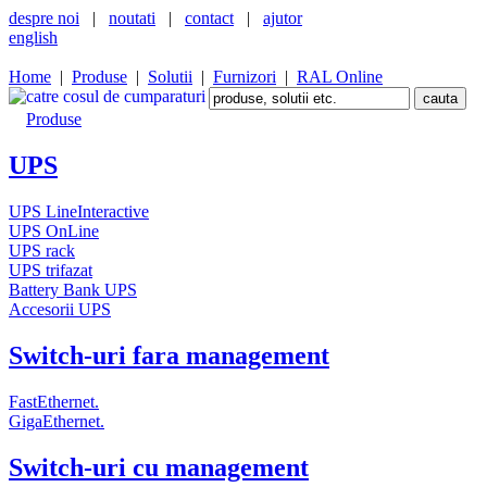
despre noi
|
noutati
|
contact
|
ajutor
english
Home
|
Produse
|
Solutii
|
Furnizori
|
RAL Online
Produse
UPS
UPS LineInteractive
UPS OnLine
UPS rack
UPS trifazat
Battery Bank UPS
Accesorii UPS
Switch-uri fara management
FastEthernet.
GigaEthernet.
Switch-uri cu management