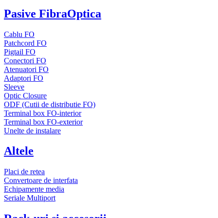
Pasive FibraOptica
Cablu FO
Patchcord FO
Pigtail FO
Conectori FO
Atenuatori FO
Adaptori FO
Sleeve
Optic Closure
ODF (Cutii de distributie FO)
Terminal box FO-interior
Terminal box FO-exterior
Unelte de instalare
Altele
Placi de retea
Convertoare de interfata
Echipamente media
Seriale Multiport