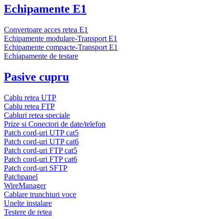
Echipamente E1
Convertoare acces retea E1
Echipamente modulare-Transport E1
Echipamente compacte-Transport E1
Echiapamente de testare
Pasive cupru
Cablu retea UTP
Cablu retea FTP
Cabluri retea speciale
Prize si Conectori de date/telefon
Patch cord-uri UTP cat5
Patch cord-uri UTP cat6
Patch cord-uri FTP cat5
Patch cord-uri FTP cat6
Patch cord-uri SFTP
Patchpanel
WireManager
Cablare trunchiuri voce
Unelte instalare
Testere de retea