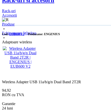
Rack-uri si accesorii
Rack-uri
Accesorii
Produse
»
Echipamente Wireless
Cod:
EUB600 V2
Producator: ENGENIUS
»
Adaptoare wireless
Wireless Adapter USB 11a/b/g/n Dual Band 2T2R
94,92
RON cu TVA
Garantie
24 luni