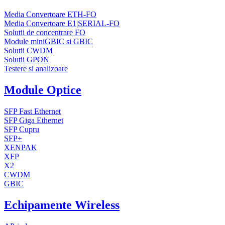
Media Convertoare ETH-FO
Media Convertoare E1|SERIAL-FO
Solutii de concentrare FO
Module miniGBIC si GBIC
Solutii CWDM
Solutii GPON
Testere si analizoare
Module Optice
SFP Fast Ethernet
SFP Giga Ethernet
SFP Cupru
SFP+
XENPAK
XFP
X2
CWDM
GBIC
Echipamente Wireless