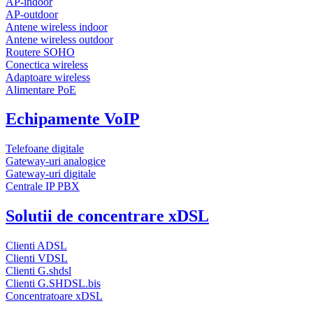
AP-indoor
AP-outdoor
Antene wireless indoor
Antene wireless outdoor
Routere SOHO
Conectica wireless
Adaptoare wireless
Alimentare PoE
Echipamente VoIP
Telefoane digitale
Gateway-uri analogice
Gateway-uri digitale
Centrale IP PBX
Solutii de concentrare xDSL
Clienti ADSL
Clienti VDSL
Clienti G.shdsl
Clienti G.SHDSL.bis
Concentratoare xDSL