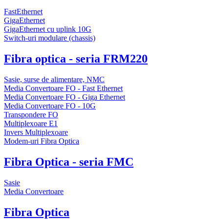
FastEthernet
GigaEthernet
GigaEthernet cu uplink 10G
Switch-uri modulare (chassis)
Fibra optica - seria FRM220
Sasie, surse de alimentare, NMC
Media Convertoare FO - Fast Ethernet
Media Convertoare FO - Giga Ethernet
Media Convertoare FO - 10G
Transpondere FO
Multiplexoare E1
Invers Multiplexoare
Modem-uri Fibra Optica
Fibra Optica - seria FMC
Sasie
Media Convertoare
Fibra Optica