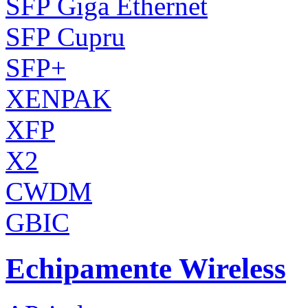
SFP Giga Ethernet
SFP Cupru
SFP+
XENPAK
XFP
X2
CWDM
GBIC
Echipamente Wireless