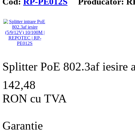
Cod:
RP-PE012S
Producator: 
Splitter PoE 802.3af iesire
142,48
RON cu TVA
Garantie