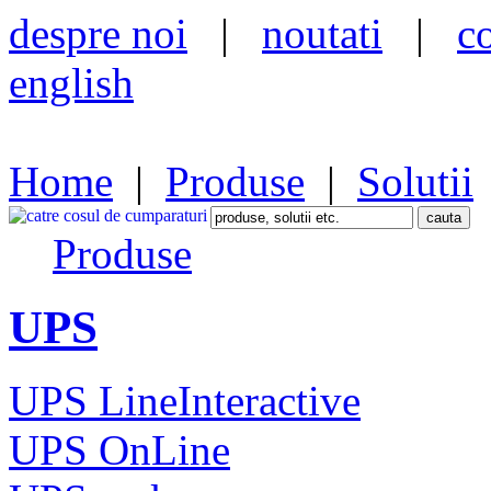
despre noi
|
noutati
|
c
english
Home
|
Produse
|
Solutii
Produse
UPS
UPS LineInteractive
UPS OnLine