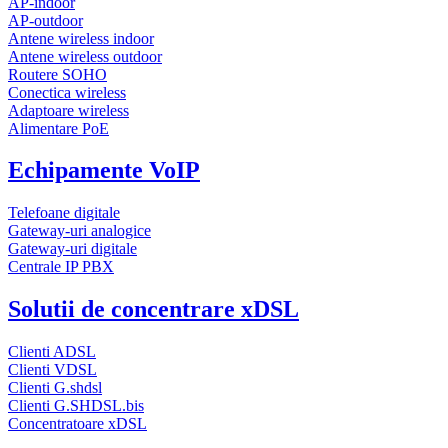
AP-indoor
AP-outdoor
Antene wireless indoor
Antene wireless outdoor
Routere SOHO
Conectica wireless
Adaptoare wireless
Alimentare PoE
Echipamente VoIP
Telefoane digitale
Gateway-uri analogice
Gateway-uri digitale
Centrale IP PBX
Solutii de concentrare xDSL
Clienti ADSL
Clienti VDSL
Clienti G.shdsl
Clienti G.SHDSL.bis
Concentratoare xDSL