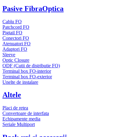
Pasive FibraOptica
Cablu FO
Patchcord FO
Pigtail FO
Conectori FO
Atenuatori FO
Adaptori FO
Sleeve
Optic Closure
ODF (Cutii de distributie FO)
Terminal box FO-interior
Terminal box FO-exterior
Unelte de instalare
Altele
Placi de retea
Convertoare de interfata
Echipamente media
Seriale Multiport