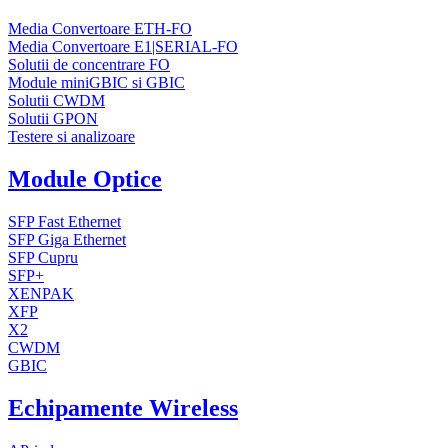
Media Convertoare ETH-FO
Media Convertoare E1|SERIAL-FO
Solutii de concentrare FO
Module miniGBIC si GBIC
Solutii CWDM
Solutii GPON
Testere si analizoare
Module Optice
SFP Fast Ethernet
SFP Giga Ethernet
SFP Cupru
SFP+
XENPAK
XFP
X2
CWDM
GBIC
Echipamente Wireless