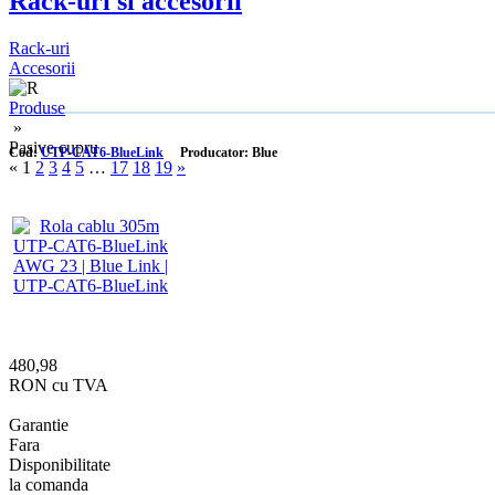
Rack-uri si accesorii
Rack-uri
Accesorii
Produse
»
Pasive cupru
Cod:
UTP-CAT6-BlueLink
Producator: Blue
«
1
2
3
4
5
…
17
18
19
»
480,98
RON cu TVA
Garantie
Fara
Disponibilitate
la comanda