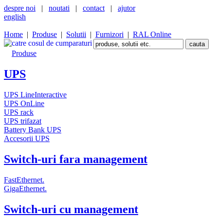
despre noi
|
noutati
|
contact
|
ajutor
english
Home
|
Produse
|
Solutii
|
Furnizori
|
RAL Online
Produse
UPS
UPS LineInteractive
UPS OnLine
UPS rack
UPS trifazat
Battery Bank UPS
Accesorii UPS
Switch-uri fara management
FastEthernet.
GigaEthernet.
Switch-uri cu management