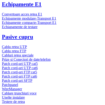
Echipamente E1
Convertoare acces retea E1
Echipamente modulare-Transport E1
Echipamente compacte-Transport E1
Echiapamente de testare
Pasive cupru
Cablu retea UTP
Cablu retea FTP
Cabluri retea speciale
Prize si Conectori de date/telefon
Patch cord-uri UTP cat5
Patch cord-uri UTP cat6
Patch cord-uri FTP cat5
Patch cord-uri FTP cat6
Patch cord-uri SFTP
Patchpanel
WireManager
Cablare trunchiuri voce
Unelte instalare
Testere de retea