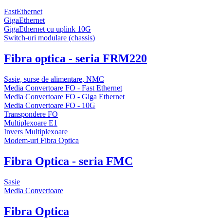
FastEthernet
GigaEthernet
GigaEthernet cu uplink 10G
Switch-uri modulare (chassis)
Fibra optica - seria FRM220
Sasie, surse de alimentare, NMC
Media Convertoare FO - Fast Ethernet
Media Convertoare FO - Giga Ethernet
Media Convertoare FO - 10G
Transpondere FO
Multiplexoare E1
Invers Multiplexoare
Modem-uri Fibra Optica
Fibra Optica - seria FMC
Sasie
Media Convertoare
Fibra Optica