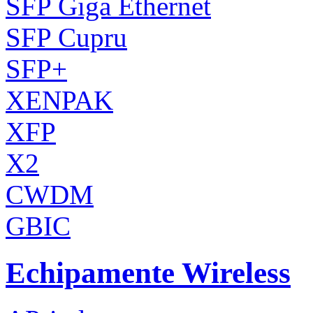
SFP Giga Ethernet
SFP Cupru
SFP+
XENPAK
XFP
X2
CWDM
GBIC
Echipamente Wireless