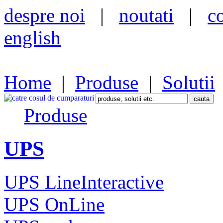
despre noi
|
noutati
|
c
english
Home
|
Produse
|
Solutii
Produse
UPS
UPS LineInteractive
UPS OnLine