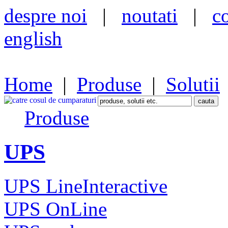
despre noi
|
noutati
|
c
english
Home
|
Produse
|
Solutii
Produse
UPS
UPS LineInteractive
UPS OnLine