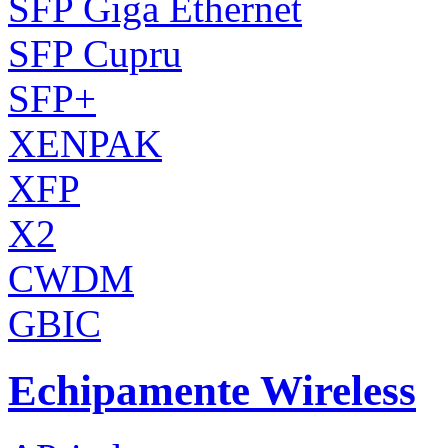
SFP Giga Ethernet
SFP Cupru
SFP+
XENPAK
XFP
X2
CWDM
GBIC
Echipamente Wireless