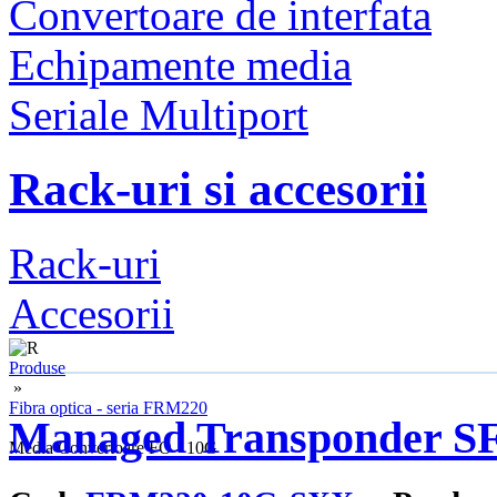
Convertoare de interfata
Echipamente media
Seriale Multiport
Rack-uri si accesorii
Rack-uri
Accesorii
Produse
»
Fibra optica - seria FRM220
Managed Transponder SFP
»
Media Convertoare FO - 10G