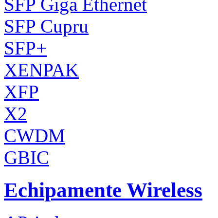
SFP Giga Ethernet
SFP Cupru
SFP+
XENPAK
XFP
X2
CWDM
GBIC
Echipamente Wireless