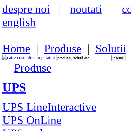
despre noi
|
noutati
|
c
english
Home
|
Produse
|
Solutii
Produse
UPS
UPS LineInteractive
UPS OnLine