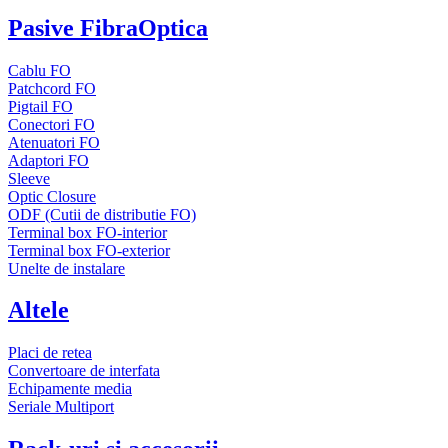
Pasive FibraOptica
Cablu FO
Patchcord FO
Pigtail FO
Conectori FO
Atenuatori FO
Adaptori FO
Sleeve
Optic Closure
ODF (Cutii de distributie FO)
Terminal box FO-interior
Terminal box FO-exterior
Unelte de instalare
Altele
Placi de retea
Convertoare de interfata
Echipamente media
Seriale Multiport