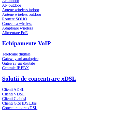
AP-indoor
AP-outdoor
Antene wireless indoor
Antene wireless outdoor
Routere SOHO
Conectica wireless
Adaptoare wireless
Alimentare PoE
Echipamente VoIP
Telefoane digitale
Gateway-uri analogice
Gateway-uri digitale
Centrale IP PBX
Solutii de concentrare xDSL
Clienti ADSL
Clienti VDSL
Clienti G.shdsl
Clienti G.SHDSL.bis
Concentratoare xDSL