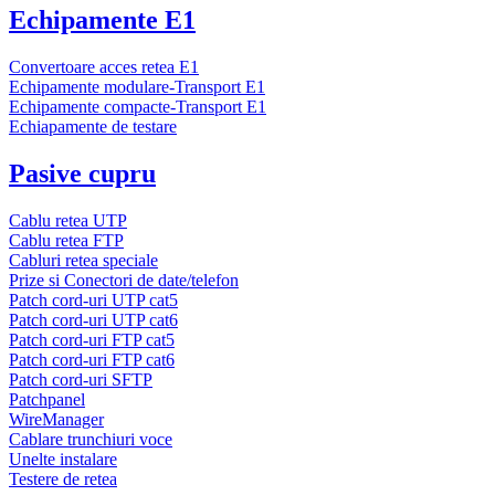
Echipamente E1
Convertoare acces retea E1
Echipamente modulare-Transport E1
Echipamente compacte-Transport E1
Echiapamente de testare
Pasive cupru
Cablu retea UTP
Cablu retea FTP
Cabluri retea speciale
Prize si Conectori de date/telefon
Patch cord-uri UTP cat5
Patch cord-uri UTP cat6
Patch cord-uri FTP cat5
Patch cord-uri FTP cat6
Patch cord-uri SFTP
Patchpanel
WireManager
Cablare trunchiuri voce
Unelte instalare
Testere de retea