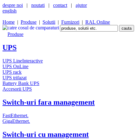
despre noi
|
noutati
|
contact
|
ajutor
english
Home
|
Produse
|
Solutii
|
Furnizori
|
RAL Online
Produse
UPS
UPS LineInteractive
UPS OnLine
UPS rack
UPS trifazat
Battery Bank UPS
Accesorii UPS
Switch-uri fara management
FastEthernet.
GigaEthernet.
Switch-uri cu management