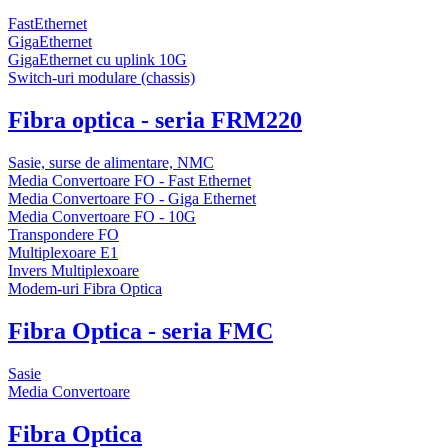
FastEthernet
GigaEthernet
GigaEthernet cu uplink 10G
Switch-uri modulare (chassis)
Fibra optica - seria FRM220
Sasie, surse de alimentare, NMC
Media Convertoare FO - Fast Ethernet
Media Convertoare FO - Giga Ethernet
Media Convertoare FO - 10G
Transpondere FO
Multiplexoare E1
Invers Multiplexoare
Modem-uri Fibra Optica
Fibra Optica - seria FMC
Sasie
Media Convertoare
Fibra Optica