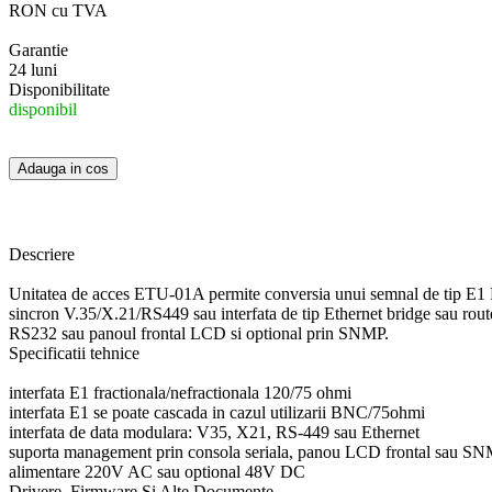
RON cu TVA
Garantie
24 luni
Disponibilitate
disponibil
Descriere
Unitatea de acces ETU-01A permite conversia unui semnal de tip E1 Fra
sincron V.35/X.21/RS449 sau interfata de tip Ethernet bridge sau route
RS232 sau panoul frontal LCD si optional prin SNMP.
Specificatii tehnice
interfata E1 fractionala/nefractionala 120/75 ohmi
interfata E1 se poate cascada in cazul utilizarii BNC/75ohmi
interfata de data modulara: V35, X21, RS-449 sau Ethernet
suporta management prin consola seriala, panou LCD frontal sau SN
alimentare 220V AC sau optional 48V DC
Drivere, Firmware Si Alte Documente