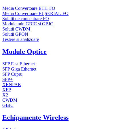
Media Convertoare ETH-FO
Media Convertoare E1|SERIAL-FO
Solutii de concentrare FO
Module miniGBIC si GBIC
Solutii CWDM
Solutii GPON
Testere si analizoare
Module Optice
SFP Fast Ethernet
SFP Giga Ethernet
SFP Cupru
SFP+
XENPAK
XFP
X2
CWDM
GBIC
Echipamente Wireless