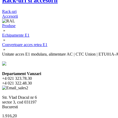
Rack-uri si accesorii
Rack-uri
Accesorii
Produse
»
Echipamente E1
»
Convertoare acces retea E1
»
Unitate acces E1 modulara, alimentare AC | CTC Union | ETU01A-
Departament Vanzari
+4 021 323.78.30
+4 021 322.48.30
Str. Vlad Dracul nr 6
sector 3, cod 031197
Bucuresti
1.916,20