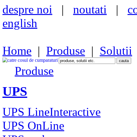
despre noi
|
noutati
|
c
english
Home
|
Produse
|
Solutii
Produse
UPS
UPS LineInteractive
UPS OnLine