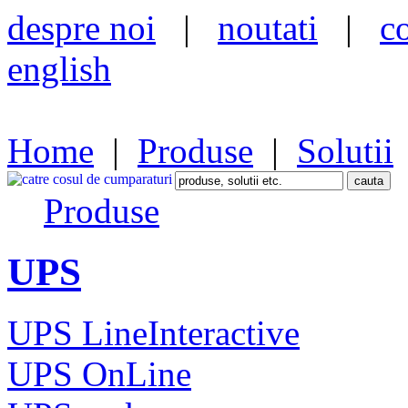
despre noi
|
noutati
|
c
english
Home
|
Produse
|
Solutii
Produse
UPS
UPS LineInteractive
UPS OnLine