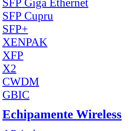
SFP Giga Ethernet
SFP Cupru
SFP+
XENPAK
XFP
X2
CWDM
GBIC
Echipamente Wireless