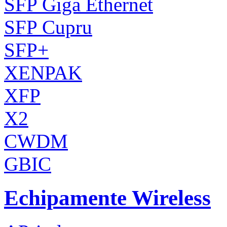
SFP Giga Ethernet
SFP Cupru
SFP+
XENPAK
XFP
X2
CWDM
GBIC
Echipamente Wireless