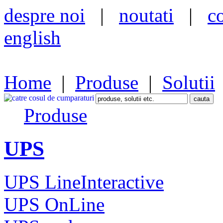
despre noi
|
noutati
|
c
english
Home
|
Produse
|
Solutii
Produse
UPS
UPS LineInteractive
UPS OnLine