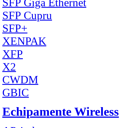
SFP Giga Ethernet
SFP Cupru
SFP+
XENPAK
XFP
X2
CWDM
GBIC
Echipamente Wireless