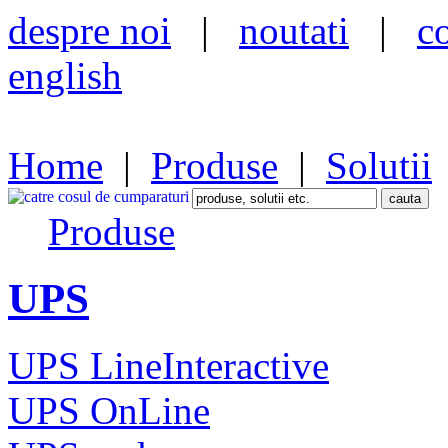
despre noi
|
noutati
|
c
english
Home
|
Produse
|
Solutii
Produse
UPS
UPS LineInteractive
UPS OnLine