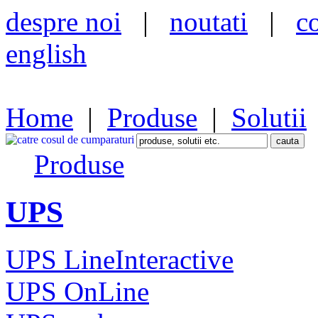
despre noi
|
noutati
|
c
english
Home
|
Produse
|
Solutii
Produse
UPS
UPS LineInteractive
UPS OnLine