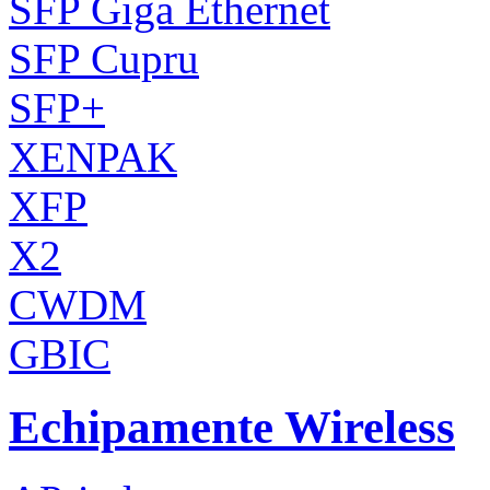
SFP Giga Ethernet
SFP Cupru
SFP+
XENPAK
XFP
X2
CWDM
GBIC
Echipamente Wireless