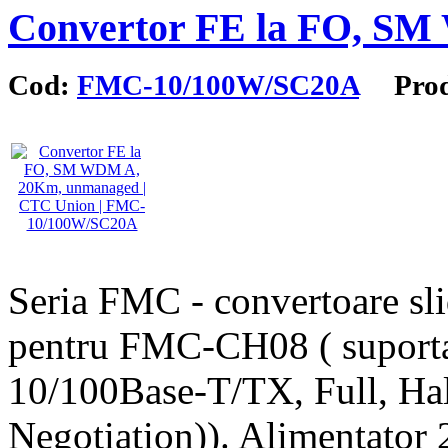
Convertor FE la FO, S
Cod:
FMC-10/100W/SC20A
Produ
Seria FMC - convertoare sl
pentru FMC-CH08 ( suporta 
10/100Base-T/TX, Full, Ha
Negotiation)). Alimentato