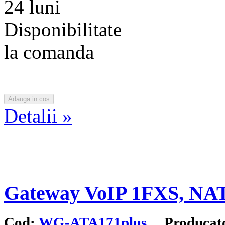
24 luni
Disponibilitate
la comanda
Detalii »
Gateway VoIP 1FXS, NA
Cod:
WG-ATA171plus
Producat