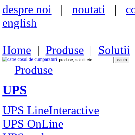
despre noi
|
noutati
|
c
english
Home
|
Produse
|
Solutii
Produse
UPS
UPS LineInteractive
UPS OnLine