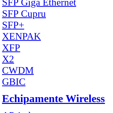
SFP Giga Ethernet
SFP Cupru
SFP+
XENPAK
XFP
X2
CWDM
GBIC
Echipamente Wireless