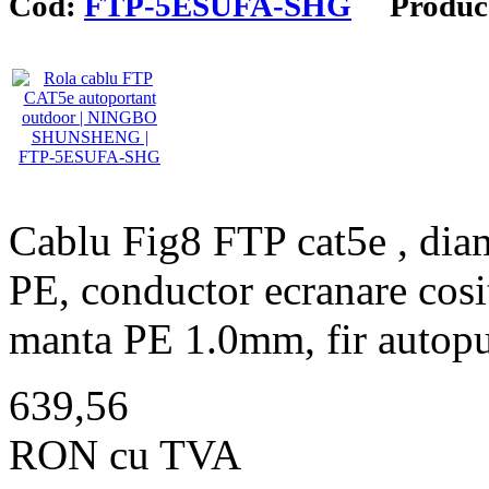
Cod:
FTP-5ESUFA-SHG
Produca
Cablu Fig8 FTP cat5e , diam
PE, conductor ecranare cosit
manta PE 1.0mm, fir autopu
639,56
RON cu TVA