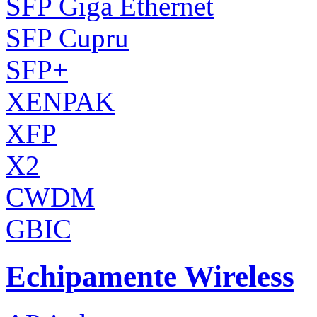
SFP Giga Ethernet
SFP Cupru
SFP+
XENPAK
XFP
X2
CWDM
GBIC
Echipamente Wireless