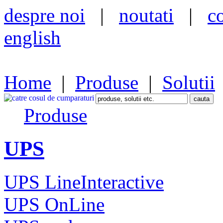
despre noi
|
noutati
|
c
english
Home
|
Produse
|
Solutii
Produse
UPS
UPS LineInteractive
UPS OnLine