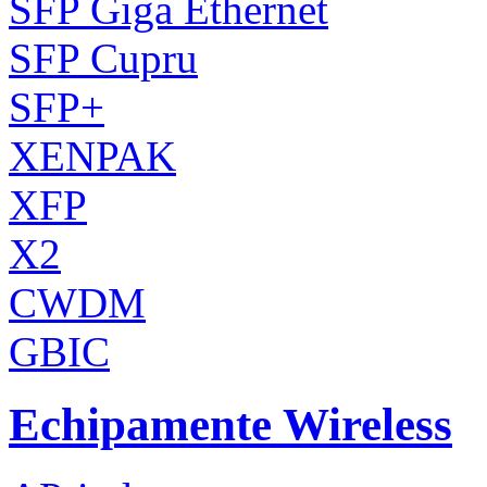
SFP Giga Ethernet
SFP Cupru
SFP+
XENPAK
XFP
X2
CWDM
GBIC
Echipamente Wireless