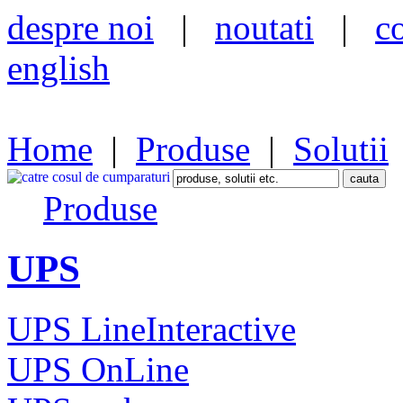
despre noi
|
noutati
|
c
english
Home
|
Produse
|
Solutii
Produse
UPS
UPS LineInteractive
UPS OnLine