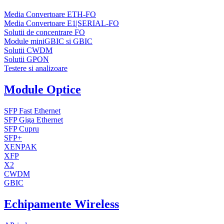
Media Convertoare ETH-FO
Media Convertoare E1|SERIAL-FO
Solutii de concentrare FO
Module miniGBIC si GBIC
Solutii CWDM
Solutii GPON
Testere si analizoare
Module Optice
SFP Fast Ethernet
SFP Giga Ethernet
SFP Cupru
SFP+
XENPAK
XFP
X2
CWDM
GBIC
Echipamente Wireless