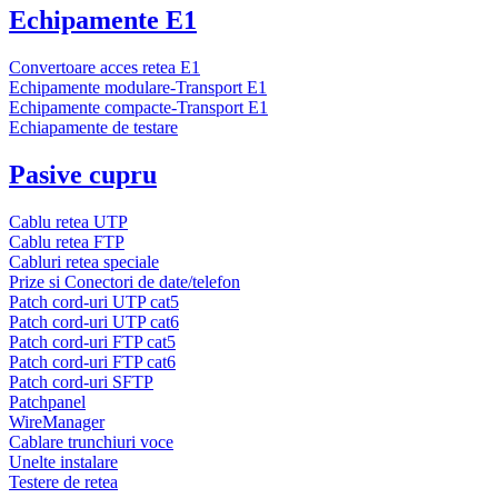
Echipamente E1
Convertoare acces retea E1
Echipamente modulare-Transport E1
Echipamente compacte-Transport E1
Echiapamente de testare
Pasive cupru
Cablu retea UTP
Cablu retea FTP
Cabluri retea speciale
Prize si Conectori de date/telefon
Patch cord-uri UTP cat5
Patch cord-uri UTP cat6
Patch cord-uri FTP cat5
Patch cord-uri FTP cat6
Patch cord-uri SFTP
Patchpanel
WireManager
Cablare trunchiuri voce
Unelte instalare
Testere de retea