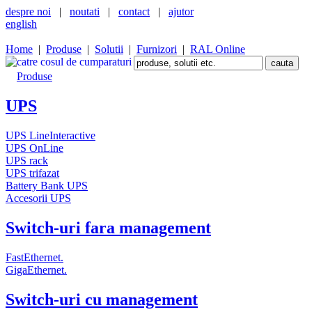
despre noi
|
noutati
|
contact
|
ajutor
english
Home
|
Produse
|
Solutii
|
Furnizori
|
RAL Online
Produse
UPS
UPS LineInteractive
UPS OnLine
UPS rack
UPS trifazat
Battery Bank UPS
Accesorii UPS
Switch-uri fara management
FastEthernet.
GigaEthernet.
Switch-uri cu management