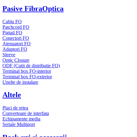
Pasive FibraOptica
Cablu FO
Patchcord FO
Pigtail FO
Conectori FO
Atenuatori FO
Adaptori FO
Sleeve
Optic Closure
ODF (Cutii de distributie FO)
Terminal box FO-interior
Terminal box FO-exterior
Unelte de instalare
Altele
Placi de retea
Convertoare de interfata
Echipamente media
Seriale Multiport