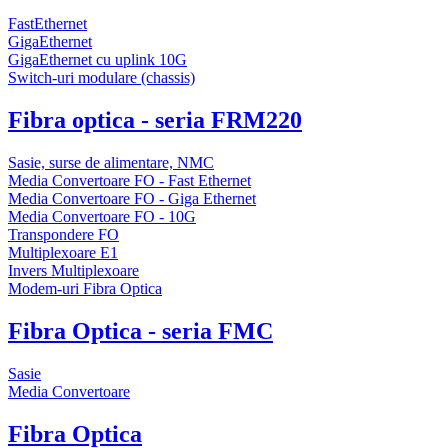
FastEthernet
GigaEthernet
GigaEthernet cu uplink 10G
Switch-uri modulare (chassis)
Fibra optica - seria FRM220
Sasie, surse de alimentare, NMC
Media Convertoare FO - Fast Ethernet
Media Convertoare FO - Giga Ethernet
Media Convertoare FO - 10G
Transpondere FO
Multiplexoare E1
Invers Multiplexoare
Modem-uri Fibra Optica
Fibra Optica - seria FMC
Sasie
Media Convertoare
Fibra Optica