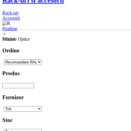
Rack-uri si accesorii
Rack-uri
Accesorii
Produse
»
Module Optice
Filtrare
Ordine
Produs
Furnizor
Stoc