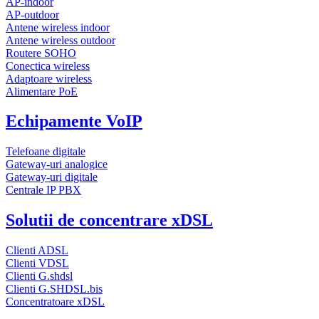
AP-indoor
AP-outdoor
Antene wireless indoor
Antene wireless outdoor
Routere SOHO
Conectica wireless
Adaptoare wireless
Alimentare PoE
Echipamente VoIP
Telefoane digitale
Gateway-uri analogice
Gateway-uri digitale
Centrale IP PBX
Solutii de concentrare xDSL
Clienti ADSL
Clienti VDSL
Clienti G.shdsl
Clienti G.SHDSL.bis
Concentratoare xDSL