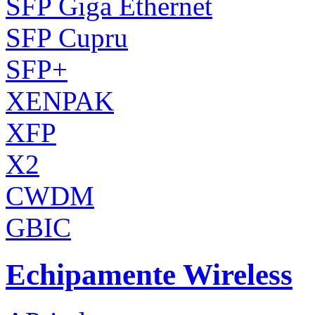
SFP Giga Ethernet
SFP Cupru
SFP+
XENPAK
XFP
X2
CWDM
GBIC
Echipamente Wireless