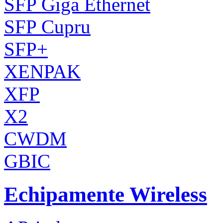
SFP Giga Ethernet
SFP Cupru
SFP+
XENPAK
XFP
X2
CWDM
GBIC
Echipamente Wireless