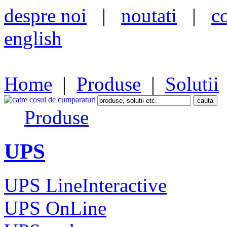
despre noi
|
noutati
|
c
english
Home
|
Produse
|
Solutii
Produse
UPS
UPS LineInteractive
UPS OnLine