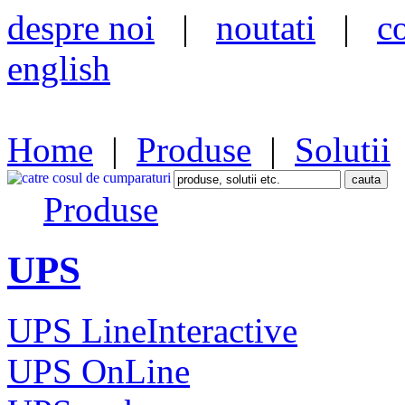
despre noi
|
noutati
|
c
english
Home
|
Produse
|
Solutii
Produse
UPS
UPS LineInteractive
UPS OnLine