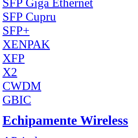
SFP Giga Ethernet
SFP Cupru
SFP+
XENPAK
XFP
X2
CWDM
GBIC
Echipamente Wireless