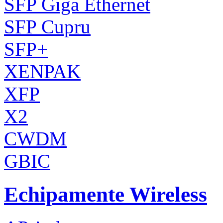
SFP Giga Ethernet
SFP Cupru
SFP+
XENPAK
XFP
X2
CWDM
GBIC
Echipamente Wireless