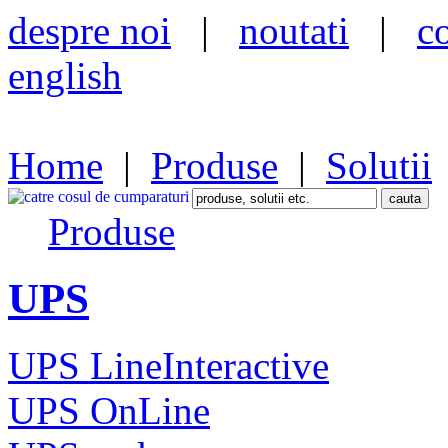
despre noi
|
noutati
|
c
english
Home
|
Produse
|
Solutii
Produse
UPS
UPS LineInteractive
UPS OnLine