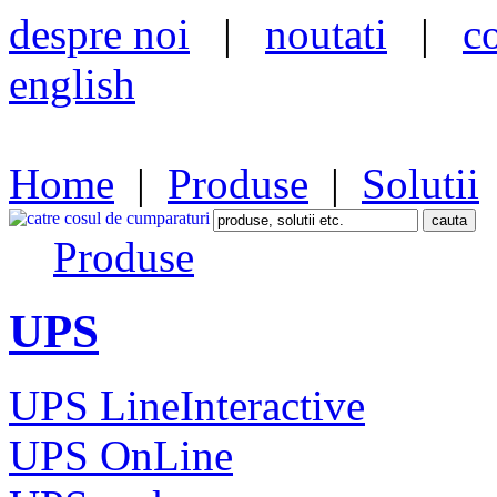
despre noi
|
noutati
|
c
english
Home
|
Produse
|
Solutii
Produse
UPS
UPS LineInteractive
UPS OnLine