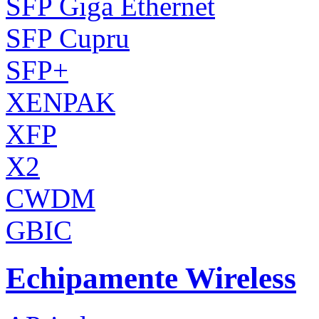
SFP Giga Ethernet
SFP Cupru
SFP+
XENPAK
XFP
X2
CWDM
GBIC
Echipamente Wireless