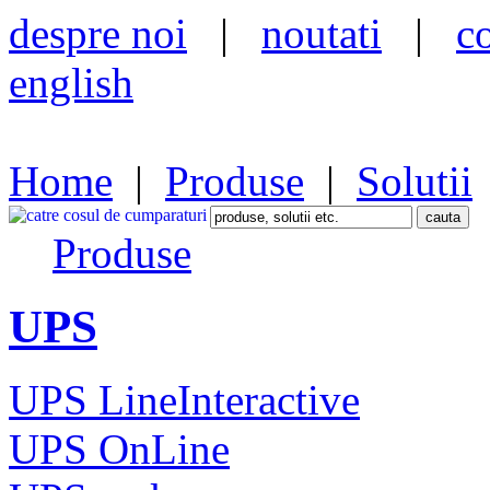
despre noi
|
noutati
|
c
english
Home
|
Produse
|
Solutii
Produse
UPS
UPS LineInteractive
UPS OnLine