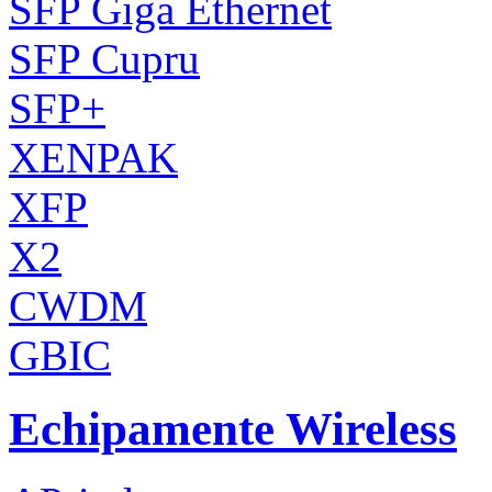
SFP Giga Ethernet
SFP Cupru
SFP+
XENPAK
XFP
X2
CWDM
GBIC
Echipamente Wireless