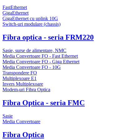
FastEthernet
GigaEthernet
GigaEthernet cu uplink 10G
Switch-uri modulare (chassis)
Fibra optica - seria FRM220
Sasie, surse de alimentare, NMC
Media Convertoare FO - Fast Ethernet
Media Convertoare FO - Giga Ethernet
Media Convertoare FO - 10G
Transpondere FO
Multiplexoare E1
Invers Multiplexoare
Modem-uri Fibra Optica
Fibra Optica - seria FMC
Sasie
Media Convertoare
Fibra Optica