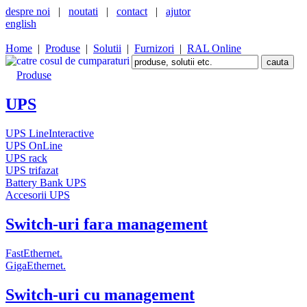
despre noi
|
noutati
|
contact
|
ajutor
english
Home
|
Produse
|
Solutii
|
Furnizori
|
RAL Online
Produse
UPS
UPS LineInteractive
UPS OnLine
UPS rack
UPS trifazat
Battery Bank UPS
Accesorii UPS
Switch-uri fara management
FastEthernet.
GigaEthernet.
Switch-uri cu management