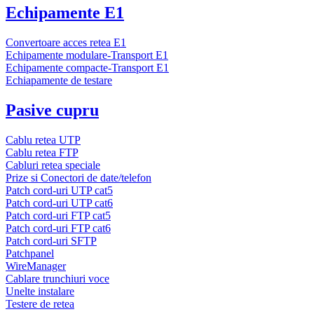
Echipamente E1
Convertoare acces retea E1
Echipamente modulare-Transport E1
Echipamente compacte-Transport E1
Echiapamente de testare
Pasive cupru
Cablu retea UTP
Cablu retea FTP
Cabluri retea speciale
Prize si Conectori de date/telefon
Patch cord-uri UTP cat5
Patch cord-uri UTP cat6
Patch cord-uri FTP cat5
Patch cord-uri FTP cat6
Patch cord-uri SFTP
Patchpanel
WireManager
Cablare trunchiuri voce
Unelte instalare
Testere de retea