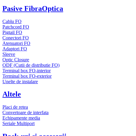
Pasive FibraOptica
Cablu FO
Patchcord FO
Pigtail FO
Conectori FO
Atenuatori FO
Adaptori FO
Sleeve
Optic Closure
ODF (Cutii de distributie FO)
Terminal box FO-interior
Terminal box FO-exterior
Unelte de instalare
Altele
Placi de retea
Convertoare de interfata
Echipamente media
Seriale Multiport