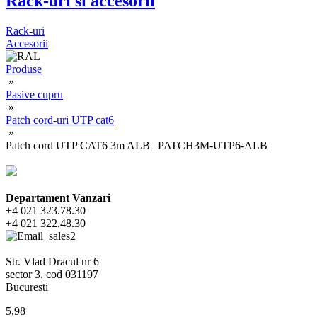
Rack-uri si accesorii
Rack-uri
Accesorii
Produse
»
Pasive cupru
»
Patch cord-uri UTP cat6
»
Patch cord UTP CAT6 3m ALB | PATCH3M-UTP6-ALB
Departament Vanzari
+4 021 323.78.30
+4 021 322.48.30
Str. Vlad Dracul nr 6
sector 3, cod 031197
Bucuresti
5,98