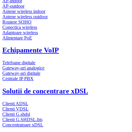
AP-indoor
AP-outdoor
Antene wireless indoor
Antene wireless outdoor
Routere SOHO
Conectica wireless
Adaptoare wireless
Alimentare PoE
Echipamente VoIP
Telefoane digitale
Gateway-uri analogice
Gateway-uri digitale
Centrale IP PBX
Solutii de concentrare xDSL
Clienti ADSL
Clienti VDSL
Clienti G.shdsl
Clienti G.SHDSL.bis
Concentratoare xDSL