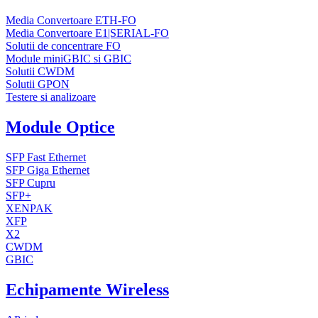
Media Convertoare ETH-FO
Media Convertoare E1|SERIAL-FO
Solutii de concentrare FO
Module miniGBIC si GBIC
Solutii CWDM
Solutii GPON
Testere si analizoare
Module Optice
SFP Fast Ethernet
SFP Giga Ethernet
SFP Cupru
SFP+
XENPAK
XFP
X2
CWDM
GBIC
Echipamente Wireless