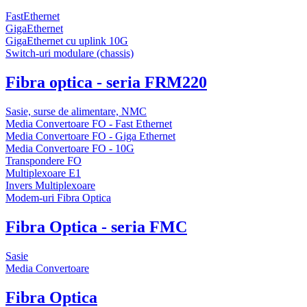
FastEthernet
GigaEthernet
GigaEthernet cu uplink 10G
Switch-uri modulare (chassis)
Fibra optica - seria FRM220
Sasie, surse de alimentare, NMC
Media Convertoare FO - Fast Ethernet
Media Convertoare FO - Giga Ethernet
Media Convertoare FO - 10G
Transpondere FO
Multiplexoare E1
Invers Multiplexoare
Modem-uri Fibra Optica
Fibra Optica - seria FMC
Sasie
Media Convertoare
Fibra Optica