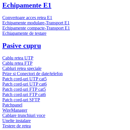
Echipamente E1
Convertoare acces retea E1
Echipamente modulare-Transport E1
Echipamente compacte-Transport E1
Echiapamente de testare
Pasive cupru
Cablu retea UTP
Cablu retea FTP
Cabluri retea speciale
Prize si Conectori de date/telefon
Patch cord-uri UTP cat5
Patch cord-uri UTP cat6
Patch cord-uri FTP cat5
Patch cord-uri FTP cat6
Patch cord-uri SFTP
Patchpanel
WireManager
Cablare trunchiuri voce
Unelte instalare
Testere de retea