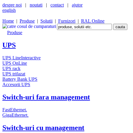
despre noi
|
noutati
|
contact
|
ajutor
english
Home
|
Produse
|
Solutii
|
Furnizori
|
RAL Online
Produse
UPS
UPS LineInteractive
UPS OnLine
UPS rack
UPS trifazat
Battery Bank UPS
Accesorii UPS
Switch-uri fara management
FastEthernet.
GigaEthernet.
Switch-uri cu management