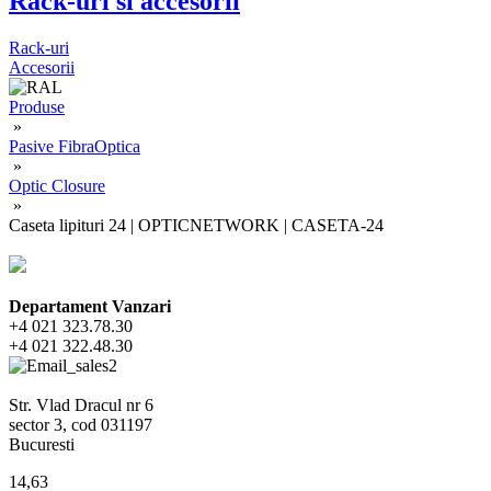
Rack-uri si accesorii
Rack-uri
Accesorii
Produse
»
Pasive FibraOptica
»
Optic Closure
»
Caseta lipituri 24 | OPTICNETWORK | CASETA-24
Departament Vanzari
+4 021 323.78.30
+4 021 322.48.30
Str. Vlad Dracul nr 6
sector 3, cod 031197
Bucuresti
14,63