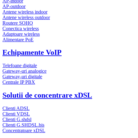
AP-indoor
AP-outdoor
Antene wireless indoor
Antene wireless outdoor
Routere SOHO
Conectica wireless
Adaptoare wireless
Alimentare PoE
Echipamente VoIP
Telefoane digitale
Gateway-uri analogice
Gateway-uri digitale
Centrale IP PBX
Solutii de concentrare xDSL
Clienti ADSL
Clienti VDSL
Clienti G.shdsl
Clienti G.SHDSL.bis
Concentratoare xDSL