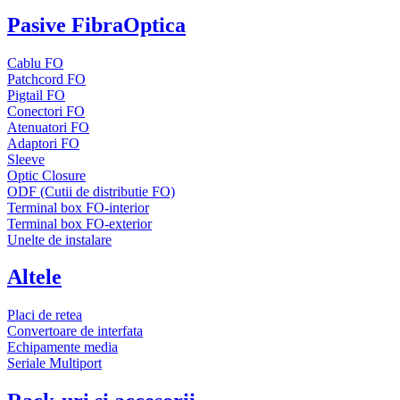
Pasive FibraOptica
Cablu FO
Patchcord FO
Pigtail FO
Conectori FO
Atenuatori FO
Adaptori FO
Sleeve
Optic Closure
ODF (Cutii de distributie FO)
Terminal box FO-interior
Terminal box FO-exterior
Unelte de instalare
Altele
Placi de retea
Convertoare de interfata
Echipamente media
Seriale Multiport