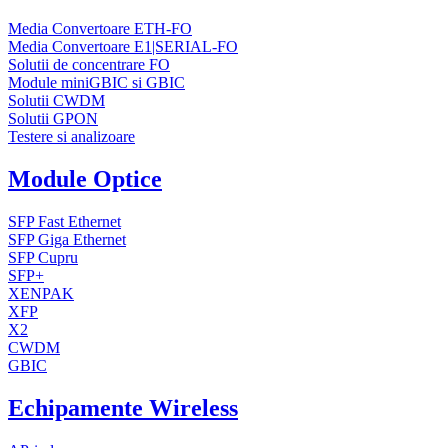
Media Convertoare ETH-FO
Media Convertoare E1|SERIAL-FO
Solutii de concentrare FO
Module miniGBIC si GBIC
Solutii CWDM
Solutii GPON
Testere si analizoare
Module Optice
SFP Fast Ethernet
SFP Giga Ethernet
SFP Cupru
SFP+
XENPAK
XFP
X2
CWDM
GBIC
Echipamente Wireless