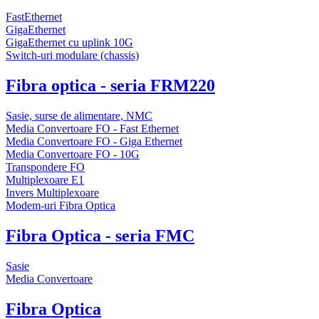
FastEthernet
GigaEthernet
GigaEthernet cu uplink 10G
Switch-uri modulare (chassis)
Fibra optica - seria FRM220
Sasie, surse de alimentare, NMC
Media Convertoare FO - Fast Ethernet
Media Convertoare FO - Giga Ethernet
Media Convertoare FO - 10G
Transpondere FO
Multiplexoare E1
Invers Multiplexoare
Modem-uri Fibra Optica
Fibra Optica - seria FMC
Sasie
Media Convertoare
Fibra Optica