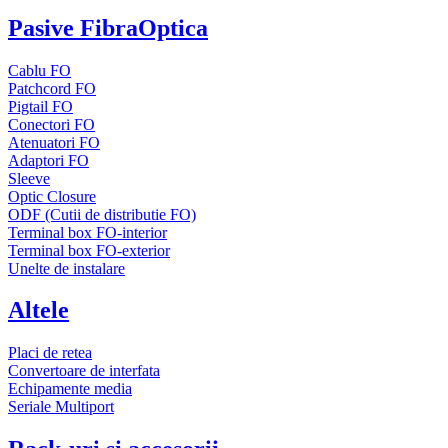
Pasive FibraOptica
Cablu FO
Patchcord FO
Pigtail FO
Conectori FO
Atenuatori FO
Adaptori FO
Sleeve
Optic Closure
ODF (Cutii de distributie FO)
Terminal box FO-interior
Terminal box FO-exterior
Unelte de instalare
Altele
Placi de retea
Convertoare de interfata
Echipamente media
Seriale Multiport