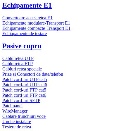
Echipamente E1
Convertoare acces retea E1
Echipamente modulare-Transport E1
Echipamente compacte-Transport E1
Echiapamente de testare
Pasive cupru
Cablu retea UTP
Cablu retea FTP
Cabluri retea speciale
Prize si Conectori de date/telefon
Patch cord-uri UTP cat5
Patch cord-uri UTP cat6
Patch cord-uri FTP cat5
Patch cord-uri FTP cat6
Patch cord-uri SFTP
Patchpanel
WireManager
Cablare trunchiuri voce
Unelte instalare
Testere de retea