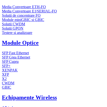
Media Convertoare ETH-FO
Media Convertoare E1|SERIAL-FO
Solutii de concentrare FO
Module miniGBIC si GBIC
Solutii CWDM
Solutii GPON
Testere si analizoare
Module Optice
SFP Fast Ethernet
SFP Giga Ethernet
SFP Cupru
SFP+
XENPAK
XFP
X2
CWDM
GBIC
Echipamente Wireless