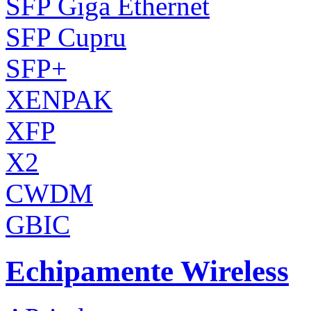
SFP Giga Ethernet
SFP Cupru
SFP+
XENPAK
XFP
X2
CWDM
GBIC
Echipamente Wireless