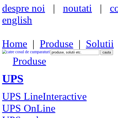
despre noi
|
noutati
|
c
english
Home
|
Produse
|
Solutii
Produse
UPS
UPS LineInteractive
UPS OnLine