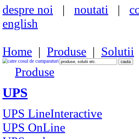
despre noi
|
noutati
|
c
english
Home
|
Produse
|
Solutii
Produse
UPS
UPS LineInteractive
UPS OnLine