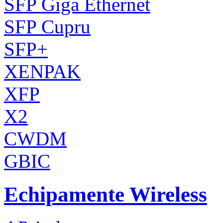
SFP Giga Ethernet
SFP Cupru
SFP+
XENPAK
XFP
X2
CWDM
GBIC
Echipamente Wireless