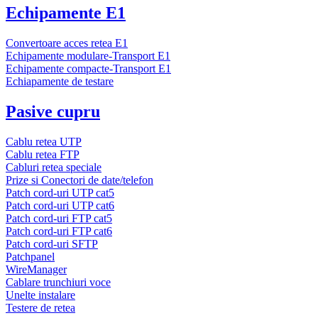
Echipamente E1
Convertoare acces retea E1
Echipamente modulare-Transport E1
Echipamente compacte-Transport E1
Echiapamente de testare
Pasive cupru
Cablu retea UTP
Cablu retea FTP
Cabluri retea speciale
Prize si Conectori de date/telefon
Patch cord-uri UTP cat5
Patch cord-uri UTP cat6
Patch cord-uri FTP cat5
Patch cord-uri FTP cat6
Patch cord-uri SFTP
Patchpanel
WireManager
Cablare trunchiuri voce
Unelte instalare
Testere de retea