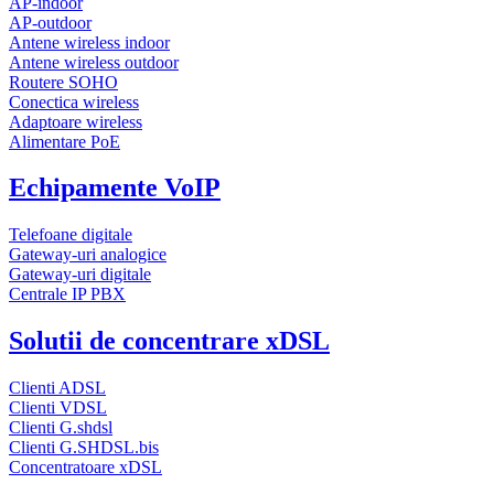
AP-indoor
AP-outdoor
Antene wireless indoor
Antene wireless outdoor
Routere SOHO
Conectica wireless
Adaptoare wireless
Alimentare PoE
Echipamente VoIP
Telefoane digitale
Gateway-uri analogice
Gateway-uri digitale
Centrale IP PBX
Solutii de concentrare xDSL
Clienti ADSL
Clienti VDSL
Clienti G.shdsl
Clienti G.SHDSL.bis
Concentratoare xDSL