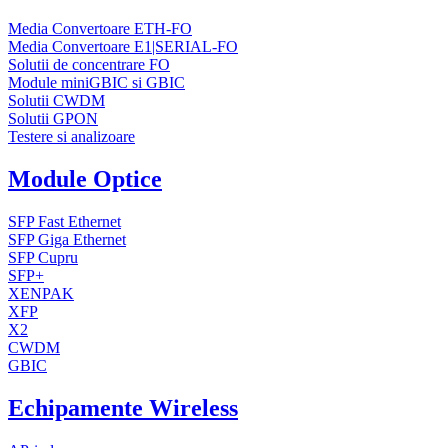
Media Convertoare ETH-FO
Media Convertoare E1|SERIAL-FO
Solutii de concentrare FO
Module miniGBIC si GBIC
Solutii CWDM
Solutii GPON
Testere si analizoare
Module Optice
SFP Fast Ethernet
SFP Giga Ethernet
SFP Cupru
SFP+
XENPAK
XFP
X2
CWDM
GBIC
Echipamente Wireless