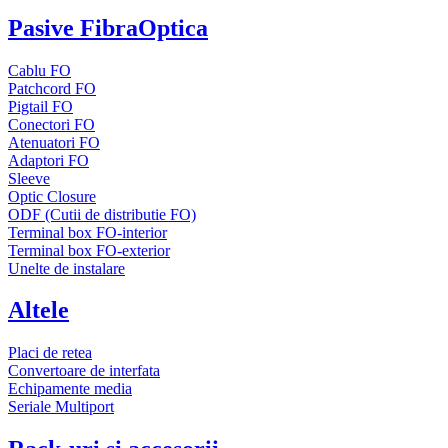
Pasive FibraOptica
Cablu FO
Patchcord FO
Pigtail FO
Conectori FO
Atenuatori FO
Adaptori FO
Sleeve
Optic Closure
ODF (Cutii de distributie FO)
Terminal box FO-interior
Terminal box FO-exterior
Unelte de instalare
Altele
Placi de retea
Convertoare de interfata
Echipamente media
Seriale Multiport