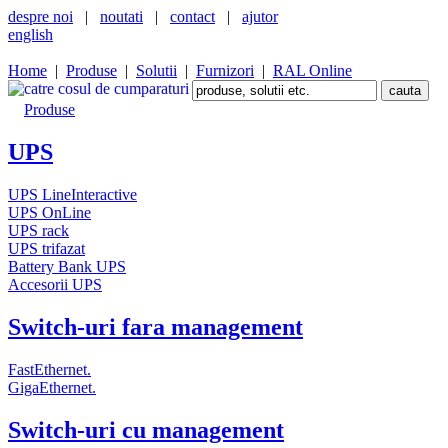
despre noi
|
noutati
|
contact
|
ajutor
english
Home
|
Produse
|
Solutii
|
Furnizori
|
RAL Online
Produse
UPS
UPS LineInteractive
UPS OnLine
UPS rack
UPS trifazat
Battery Bank UPS
Accesorii UPS
Switch-uri fara management
FastEthernet.
GigaEthernet.
Switch-uri cu management