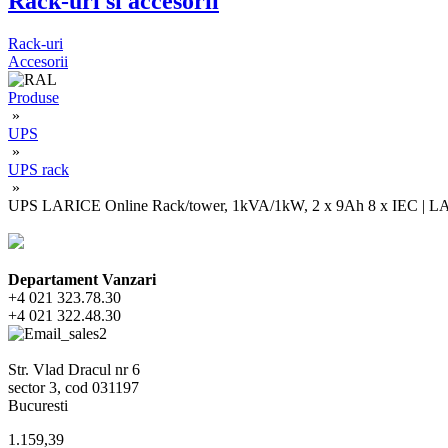
Rack-uri si accesorii
Rack-uri
Accesorii
Produse
»
UPS
»
UPS rack
»
UPS LARICE Online Rack/tower, 1kVA/1kW, 2 x 9Ah 8 x IEC | L
Departament Vanzari
+4 021 323.78.30
+4 021 322.48.30
Str. Vlad Dracul nr 6
sector 3, cod 031197
Bucuresti
1.159,39