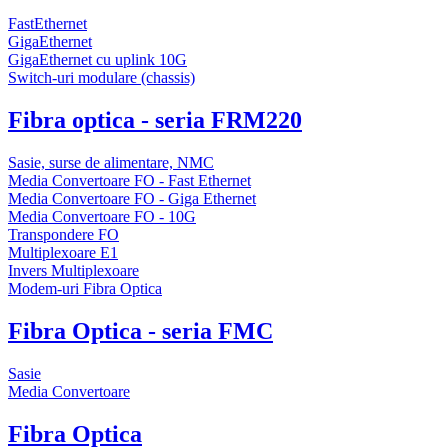
FastEthernet
GigaEthernet
GigaEthernet cu uplink 10G
Switch-uri modulare (chassis)
Fibra optica - seria FRM220
Sasie, surse de alimentare, NMC
Media Convertoare FO - Fast Ethernet
Media Convertoare FO - Giga Ethernet
Media Convertoare FO - 10G
Transpondere FO
Multiplexoare E1
Invers Multiplexoare
Modem-uri Fibra Optica
Fibra Optica - seria FMC
Sasie
Media Convertoare
Fibra Optica