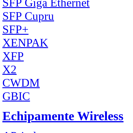
SFP Giga Ethernet
SFP Cupru
SFP+
XENPAK
XFP
X2
CWDM
GBIC
Echipamente Wireless