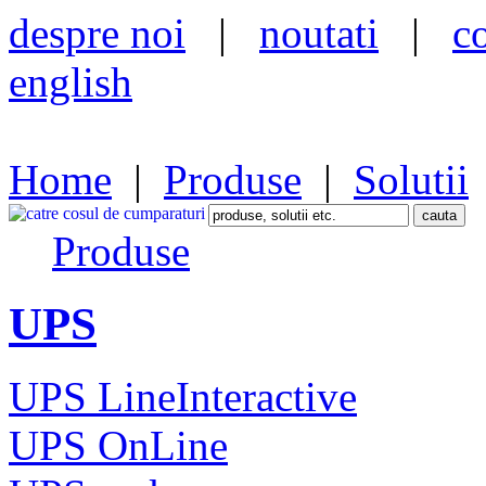
despre noi
|
noutati
|
c
english
Home
|
Produse
|
Solutii
Produse
UPS
UPS LineInteractive
UPS OnLine