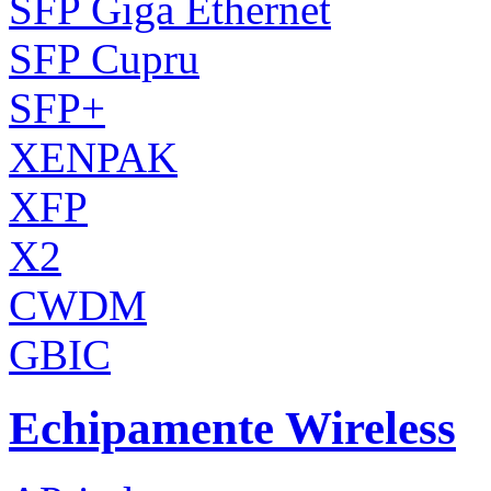
SFP Giga Ethernet
SFP Cupru
SFP+
XENPAK
XFP
X2
CWDM
GBIC
Echipamente Wireless