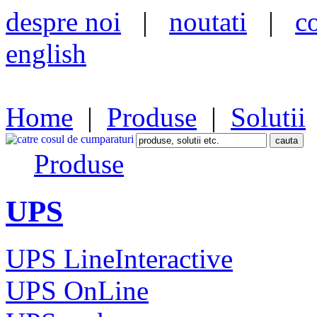
despre noi
|
noutati
|
c
english
Home
|
Produse
|
Solutii
Produse
UPS
UPS LineInteractive
UPS OnLine