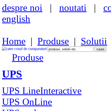
despre noi
|
noutati
|
c
english
Home
|
Produse
|
Solutii
Produse
UPS
UPS LineInteractive
UPS OnLine