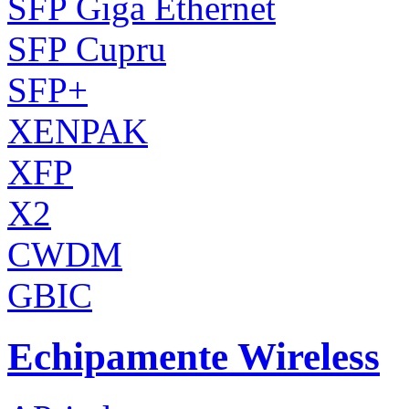
SFP Giga Ethernet
SFP Cupru
SFP+
XENPAK
XFP
X2
CWDM
GBIC
Echipamente Wireless