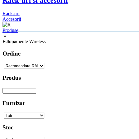
Rack-uri si accesorii
Rack-uri
Accesorii
Produse
»
Echipamente Wireless
Filtrare
Ordine
Produs
Furnizor
Stoc