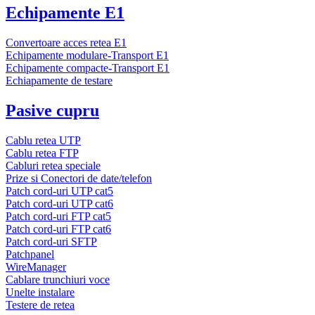
Echipamente E1
Convertoare acces retea E1
Echipamente modulare-Transport E1
Echipamente compacte-Transport E1
Echiapamente de testare
Pasive cupru
Cablu retea UTP
Cablu retea FTP
Cabluri retea speciale
Prize si Conectori de date/telefon
Patch cord-uri UTP cat5
Patch cord-uri UTP cat6
Patch cord-uri FTP cat5
Patch cord-uri FTP cat6
Patch cord-uri SFTP
Patchpanel
WireManager
Cablare trunchiuri voce
Unelte instalare
Testere de retea