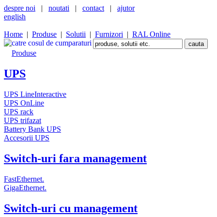
despre noi
|
noutati
|
contact
|
ajutor
english
Home
|
Produse
|
Solutii
|
Furnizori
|
RAL Online
Produse
UPS
UPS LineInteractive
UPS OnLine
UPS rack
UPS trifazat
Battery Bank UPS
Accesorii UPS
Switch-uri fara management
FastEthernet.
GigaEthernet.
Switch-uri cu management