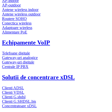
AP-indoor
AP-outdoor
Antene wireless indoor
Antene wireless outdoor
Routere SOHO
Conectica wireless
Adaptoare wireless
Alimentare PoE
Echipamente VoIP
Telefoane digitale
Gateway-uri analogice
Gateway-uri digitale
Centrale IP PBX
Solutii de concentrare xDSL
Clienti ADSL
Clienti VDSL
Clienti G.shdsl
Clienti G.SHDSL.bis
Concentratoare xDSL