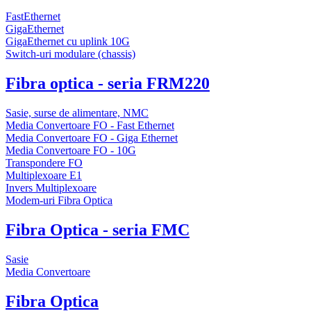
FastEthernet
GigaEthernet
GigaEthernet cu uplink 10G
Switch-uri modulare (chassis)
Fibra optica - seria FRM220
Sasie, surse de alimentare, NMC
Media Convertoare FO - Fast Ethernet
Media Convertoare FO - Giga Ethernet
Media Convertoare FO - 10G
Transpondere FO
Multiplexoare E1
Invers Multiplexoare
Modem-uri Fibra Optica
Fibra Optica - seria FMC
Sasie
Media Convertoare
Fibra Optica