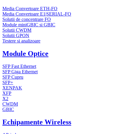
Media Convertoare ETH-FO
Media Convertoare E1|SERIAL-FO
Solutii de concentrare FO
Module miniGBIC si GBIC
Solutii CWDM
Solutii GPON
Testere si analizoare
Module Optice
SFP Fast Ethernet
SFP Giga Ethernet
SFP Cupru
SFP+
XENPAK
XFP
X2
CWDM
GBIC
Echipamente Wireless