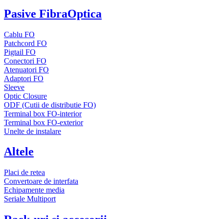
Pasive FibraOptica
Cablu FO
Patchcord FO
Pigtail FO
Conectori FO
Atenuatori FO
Adaptori FO
Sleeve
Optic Closure
ODF (Cutii de distributie FO)
Terminal box FO-interior
Terminal box FO-exterior
Unelte de instalare
Altele
Placi de retea
Convertoare de interfata
Echipamente media
Seriale Multiport